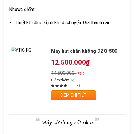
Nhược điểm:
Thiết kế cồng kềnh khi di chuyển. Giá thành cao
Máy hút chân không DZQ-500
12.500.000₫
14.500.000
-14%
Giảm thêm
0₫
46
XEM CHI TIẾT
❝
❞
Máy sử dụng rất ok ạ