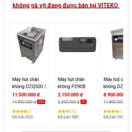
không gà vịt đang được bán tại VITEKO
Máy hút chân
Máy hút chân
Máy hút chân
không DZQ500 /
không P290B
không DZQ40
DZ500
DZ400
11.500.000 đ
2.150.000 đ
8.900.000 đ
14.900.000 đ
2.200.000 đ
11.800.000 đ
23%
2%
2
Đã bán
820
Đã bán
980
Đã bán
392