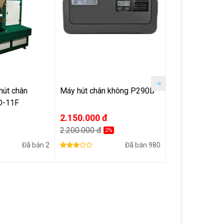
hút chân
Máy hút chân không P290B
Máy hút chân 
D-11F
nghiệp VC-100
2.150.000 đ
85.000.000 đ
2.200.000 đ
2%
Đã bán
2
Đã bán
980