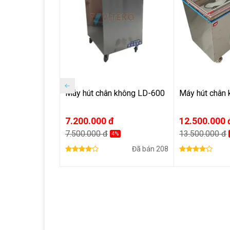
Máy hút chân không LD-600
Máy hút chân
7.200.000 đ
12.500.000 
7.500.000 đ
13.500.000 đ
4%
Đã bán
208