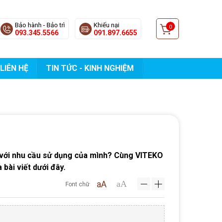
Bảo hành - Bảo trì
Khiếu nại
0
093.345.5566
091.897.6655
LIÊN HỆ
TIN TỨC - KINH NGHIỆM
 với nhu cầu sử dụng của mình? Cùng VITEKO
bài viết dưới đây.
aA
aA
Font chữ