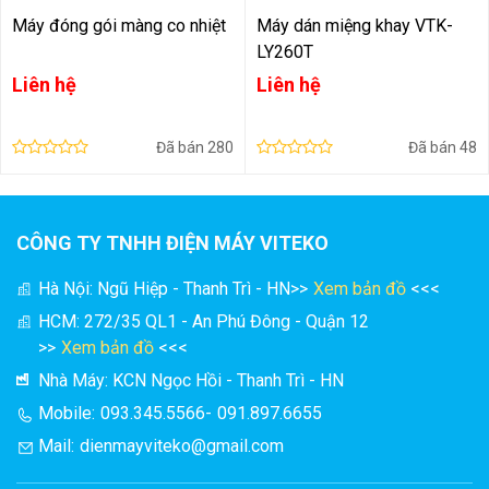
Máy đóng gói màng co nhiệt
Máy dán miệng khay VTK-
LY260T
Liên hệ
Liên hệ
Đã bán
280
Đã bán
48
CÔNG TY TNHH ĐIỆN MÁY VITEKO
Hà Nội: Ngũ Hiệp - Thanh Trì - HN
>>
Xem bản đồ
<<<
HCM: 272/35 QL1 - An Phú Đông - Quận 12
>>
Xem bản đồ
<<<
Nhà Máy: KCN Ngọc Hồi - Thanh Trì - HN
Mobile:
093.345.5566
-
091.897.6655
Mail:
dienmayviteko@gmail.com