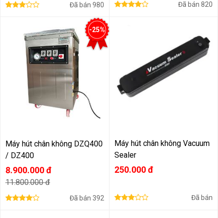
Đã bán
820
Đã bán
980
-25%
Máy hút chân không Vacuum
Máy hút chân không DZQ400
Sealer
/ DZ400
250.000 đ
8.900.000 đ
11.800.000 đ
Đã bán
Đã bán
392