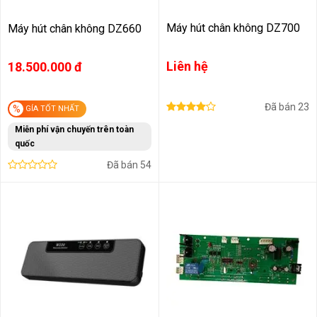
Máy hút chân không DZ700
Máy hút chân không DZ660
Liên hệ
18.500.000 đ
Đã bán
23
%
GÍA TỐT NHẤT
Miễn phí vận chuyến trên toàn
quốc
Đã bán
54