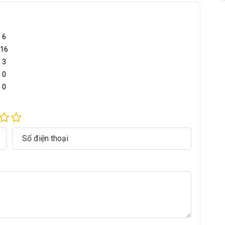
C
6
16
C
3
0
T
0
p
K
M
ài làm từ chất liệu inox 304. Lớp ở giữa là lớp foarm
ài, tiết kiệm điện năng.
N
 x 63 x153 cm. Với khối lượng sấy từ 50-100 kg/mẻ (Tùy
T
S
 80.5 x 60 x 6 cm (DxRxC). Chúng được làm hoàn toàn từ