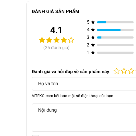
ĐÁNH GIÁ SẢN PHẨM
5
4.1
4
3
2
(25 đánh giá)
1
Đánh giá và hỏi đáp về sản phẩm này:
Vỏ máy: Được cấu thành từ 3 lớp với 2 lớp bên ngo
VITEKO cam kết bảo mật số điện thoại của bạn
cách nhiệt dày, hạn chế thất thoát nhiệt ra bên ngo
Buồng sấy:
Có kích thước dài x rộng x cao là 81
thuộc vào loại sản phẩm sấy)
Khay sấy:
Trang bị 18 khay sấy với kích thước là