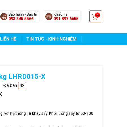
Bảo hành - Bảo trì
Khiếu nại
0
093.345.5566
091.897.6655
LIÊN HỆ
TIN TỨC - KINH NGHIỆM
 50kg LHRD015-X
Đã bán
42
X
g, với hệ thống 18 khay sấy. Khối lượng sấy từ 50-100