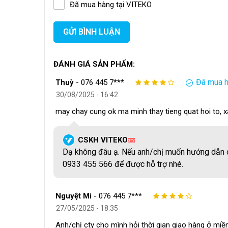
Đã mua hàng tại VITEKO
chất liệu nhựa ABS, đảm bảo an toàn thực phẩm, d
GỬI BÌNH LUẬN
ĐÁNH GIÁ SẢN PHẨM:
Đã mua h
Thuỳ
-
076 445 7***
30/08/2025 - 16:42
may chay cung ok ma minh thay tieng quat hoi to, xa
CSKH VITEKO
QTV
Dạ không đâu ạ. Nếu anh/chị muốn hướng dẫn cá
0933 455 566 để được hỗ trợ nhé.
Nguyệt Mi
-
076 445 7***
27/05/2025 - 18:35
Anh/chị cty cho mình hỏi thời gian giao hàng ở miề