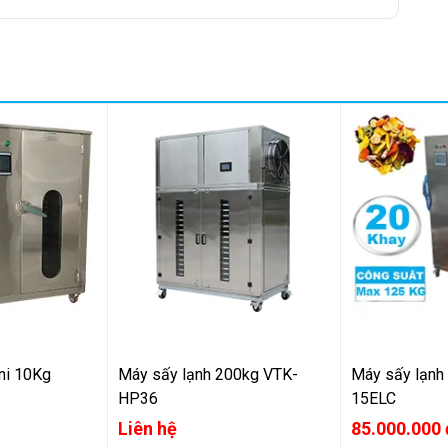
ễ dàng di chuyển máy đến các vị trí khác nhau trong quá
hối lượng sấy từ 50-100 kg/mẻ, phù hợp với các đơn vị
ini 10Kg
Máy sấy lạnh 200kg VTK-
Máy sấy lạ
HP36
15ELC
Liên hệ
85.000.000 