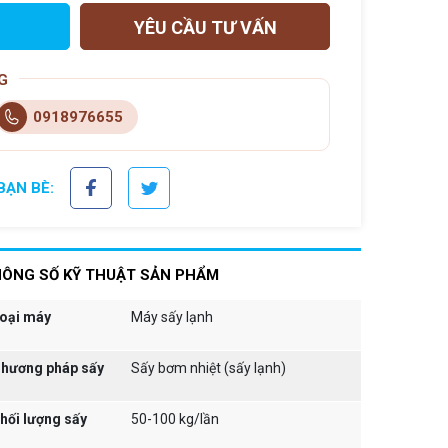
YÊU CẦU TƯ VẤN
G
0918976655
BẠN BÈ:
ÔNG SỐ KỸ THUẬT SẢN PHẨM
oại máy
Máy sấy lạnh
hương pháp sấy
Sấy bơm nhiệt (sấy lạnh)
hối lượng sấy
50-100 kg/lần