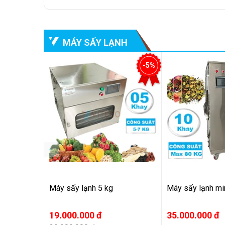
MÁY SẤY LẠNH
Hệ thống bánh xe di chuyển: Trang bị 4 bánh xe, d
-5%
trình sử dụng.
II. Ứng dụng của máy sấy lạnh 50 kg
Máy sấy lạnh 50kg
LHRD015-X
được thiết kế với k
sản xuất, kinh doanh có quy mô vừa và nhỏ.
Máy sấy lạnh 5 kg
Máy sấy lạnh m
19.000.000 đ
35.000.000 đ