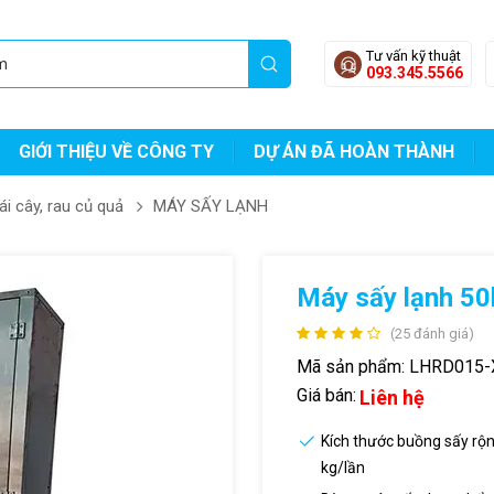
Tư vấn kỹ thuật
093.345.5566
GIỚI THIỆU VỀ CÔNG TY
DỰ ÁN ĐÃ HOÀN THÀNH
 cây, rau củ quả
MÁY SẤY LẠNH
Máy sấy lạnh
(25 đánh giá)
Mã sản phẩm:
LHRD015-
Giá bán:
Liên hệ
Kích thước buồng sấy rộn
kg/lần