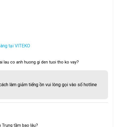
ễ dàng vệ sinh, không bị gỉ sét.
B
àng tại VITEKO
i lau co anh huong gi den tuoi tho ko vay?
ch làm giảm tiếng ồn vui lòng gọi vào số hotline
n Trung tầm bao lâu?