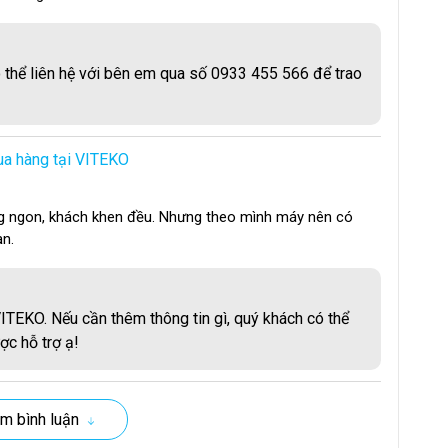
của máy. Màn hình LCD, điều khiển bằng cảm ứng. Người
 thể liên hệ với bên em qua số 0933 455 566 để trao
y, nhiệt độ sấy, độ ẩm, chu trình sấy…
a hàng tại VITEKO
ợng ngon, khách khen đều. Nhưng theo mình máy nên có
ạn.
ITEKO. Nếu cần thêm thông tin gì, quý khách có thể
c hỗ trợ ạ!
m bình luận