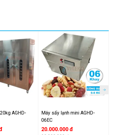
nh 20kg AGHD-
Máy sấy lạnh mini AGHD-
Máy sấy l
06EC
HP18
đ
20.000.000 đ
Liên hệ