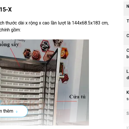
N
15-X
T
h thước dài x rộng x cao lần lượt là 144x68.5x183 cm,
chính gồm:
C
C
b
L
d
K
s
m thêm
S
K