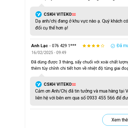
CSKH VITEKO
QTV
Hệ thống điều khiển PLC: Được bố trí mặt trước 
Dạ anh/chị đang ở khu vực nào ạ. Quý khách có
dùng có thể cái đặt các thông số như thời gian sấ
đổi cụ thể hơn ạ!
Đã mu
Anh Lạc
-
076 429 1***
16/02/2025 - 09:49
Đã dùng được 3 tháng, sấy chuối với xoài chất lư
thêm tùy chỉnh chi tiết hơn về nhiệt độ từng giai đo
CSKH VITEKO
QTV
Cảm ơn Anh/Chị đã tin tưởng và mua hàng tại V
liên hệ với bên em qua số 0933 455 566 để đượ
Xem thê