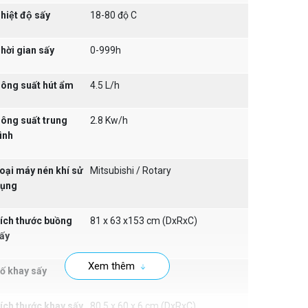
hiệt độ sấy
18-80 độ C
hời gian sấy
0-999h
ông suất hút ẩm
4.5 L/h
ông suất trung
2.8 Kw/h
ình
oại máy nén khí sử
Mitsubishi / Rotary
ụng
ích thước buồng
81 x 63 x153 cm (DxRxC)
ấy
Xem thêm
ố khay sấy
18 khay
ích thước khay sấy
80.5 x 60 x 6 cm (DxRxC)