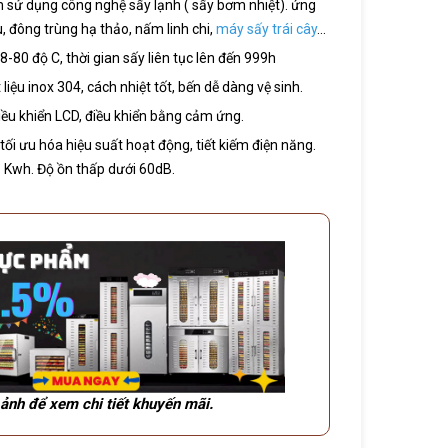
sử dụng công nghệ sấy lạnh ( sấy bơm nhiệt). ứng
, đông trùng hạ thảo, nấm linh chi,
máy sấy trái cây
…
8-80 độ C, thời gian sấy liên tục lên đến 999h
iệu inox 304, cách nhiệt tốt, bến dễ dàng vệ sinh.
iều khiển LCD, điều khiển bằng cảm ứng.
tối ưu hóa hiệu suất hoạt động, tiết kiếm điện năng.
8 Kwh. Độ ồn thấp dưới 60dB.
ảnh để xem chi tiết khuyến mãi.