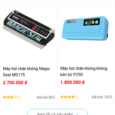
Máy hút chân không không
Máy hút chân không Magic
kén túi P290
Seal MS175
1.800.000 đ
2.700.000 đ
Đã bán
1620
Đã bán
862
Xem tất cả sản phẩm