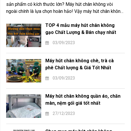
sản phẩm có kích thước lớn? Máy hút chân không vòi
ngoài chính là lựa chọn hoàn hảo! Vậy máy hút chân không
vòi ngoài là gì? Nó có những ưu điểm gì nổi bật? Có những
loại nào trên thị trường? Cách sử dụng hiệu quả ra sao? Và
TOP 4 mẫu máy hút chân không
dòng máy nào chất lượng và được ưa chuộng nhất? Hãy
gạo Chất Lượng & Bán chạy nhất
cùng khám phá tất cả trong bài viết dưới đây!
03/09/2023
Máy hút chân không chè, trà cà
phê Chất lượng & Giá Tốt Nhất
03/09/2023
Máy hút chân không quần áo, chăn
màn, nệm gối giá tốt nhất
27/12/2023