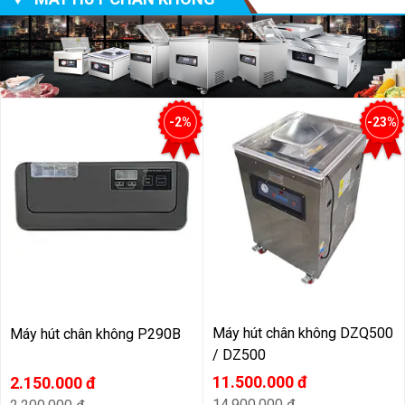
-2%
-23%
Máy hút chân không DZQ500
Máy hút chân không P290B
/ DZ500
11.500.000 đ
2.150.000 đ
14.900.000 đ