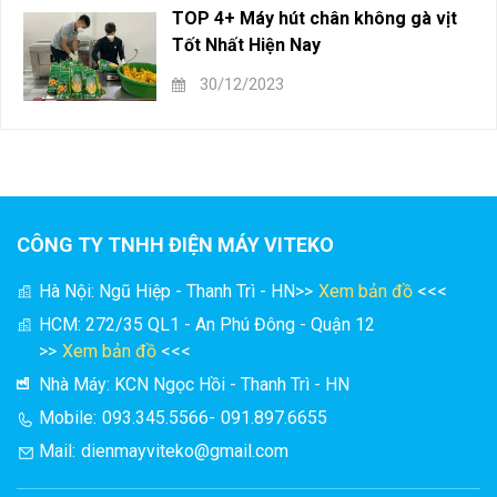
TOP 4+ Máy hút chân không gà vịt
Tốt Nhất Hiện Nay
30/12/2023
CÔNG TY TNHH ĐIỆN MÁY VITEKO
Hà Nội: Ngũ Hiệp - Thanh Trì - HN
>>
Xem bản đồ
<<<
HCM: 272/35 QL1 - An Phú Đông - Quận 12
>>
Xem bản đồ
<<<
Nhà Máy: KCN Ngọc Hồi - Thanh Trì - HN
Mobile:
093.345.5566
-
091.897.6655
Mail:
dienmayviteko@gmail.com