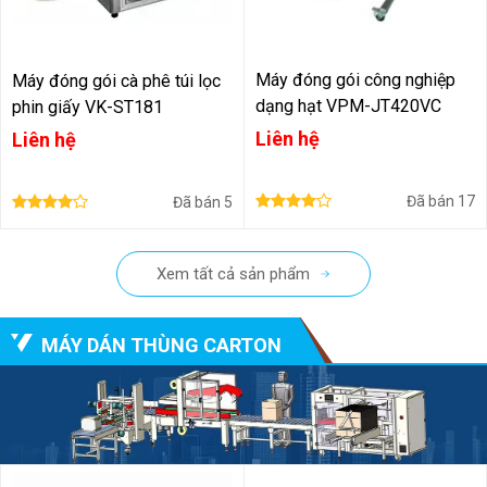
Máy đóng gói công nghiệp
Máy đóng gói cà phê túi lọc
dạng hạt VPM-JT420VC
phin giấy VK-ST181
Liên hệ
Liên hệ
Đã bán
17
Đã bán
5
Xem tất cả sản phẩm
MÁY DÁN THÙNG CARTON