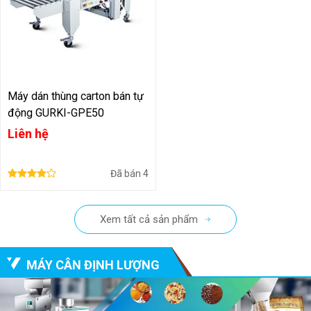
Máy dán thùng carton bán tự
động GURKI-GPE50
Liên hệ
Đã bán
4
Xem tất cả sản phẩm
MÁY CÂN ĐỊNH LƯỢNG