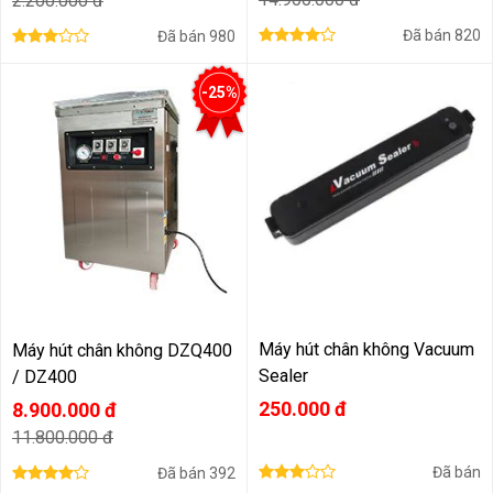
2.200.000 đ
Đã bán
820
Đã bán
980
-25%
Máy hút chân không Vacuum
Máy hút chân không DZQ400
Sealer
/ DZ400
250.000 đ
8.900.000 đ
11.800.000 đ
Đã bán
Đã bán
392