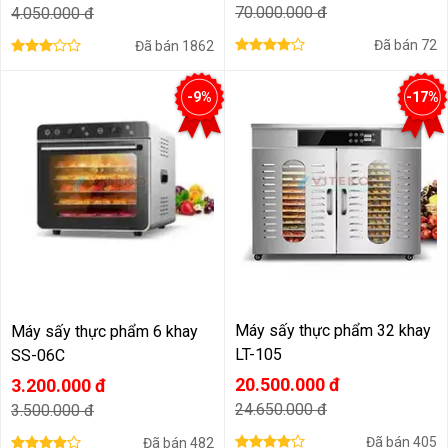
70.000.000 đ
4.050.000 đ
Đã bán
72
Đã bán
1862
-9%
-17%
Máy sấy thực phẩm 32 khay
Máy sấy thực phẩm 6 khay
LT-105
SS-06C
20.500.000 đ
3.200.000 đ
24.650.000 đ
3.500.000 đ
Đã bán
405
Đã bán
482