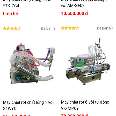
vòi AM-SF02
YTK-ZG4
10.500.000 đ
Liên hệ
Đã bán
67
Đã bán
9
Máy chiết rót 6 vòi tự động
Máy chiết rót chất lỏng 1 vòi
VK-MP6Y
G1WYD