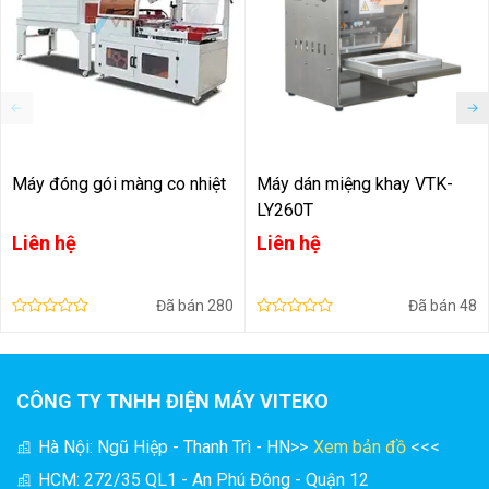
Máy đóng gói màng co nhiệt
Máy dán miệng khay VTK-
LY260T
Liên hệ
Liên hệ
Đã bán
280
Đã bán
48
CÔNG TY TNHH ĐIỆN MÁY VITEKO
Hà Nội: Ngũ Hiệp - Thanh Trì - HN
>>
Xem bản đồ
<<<
HCM: 272/35 QL1 - An Phú Đông - Quận 12