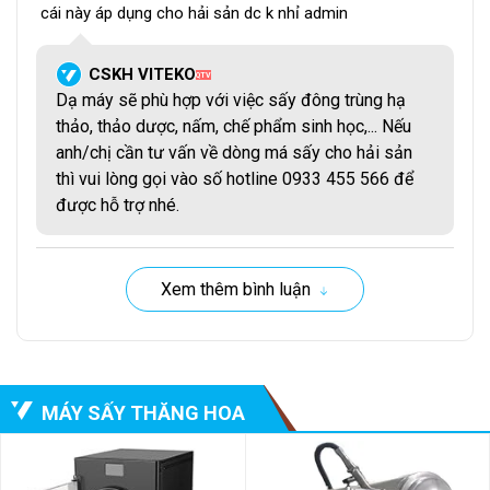
cái này áp dụng cho hải sản dc k nhỉ admin
6. Hệ thống lưu thông tuần hoàn hơi nước và không
CSKH VITEKO
khí
QTV
Dạ máy sẽ phù hợp với việc sấy đông trùng hạ
thảo, thảo dược, nấm, chế phẩm sinh học,... Nếu
Tác dụng lưu thông, tuần hoàn không khí, độ ẩm, nhiệt độ
anh/chị cần tư vấn về dòng má sấy cho hải sản
đảm bảo quá trình sáy thăng hoa diễn ra theo đúng các
thì vui lòng gọi vào số hotline 0933 455 566 để
thông số đã cài đặt.
được hỗ trợ nhé.
7. Bộ phận gia nhiệt
Tác dụng gia nhiệt cho sản phẩm để xảy ra quá trình thăng
Xem thêm bình luận
hoa.
II. Ứng dụng của máy sấy thăng hoa công
nghiệp 50kg
MÁY SẤY THĂNG HOA