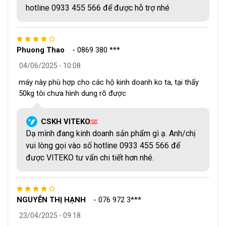
hotline 0933 455 566 để được hỗ trợ nhé
5. Hệ thống điều khiển
Phuong Thao
-
0869 380 ***
Giống như các dòng máy sấy thăng hoa khác, máy sấy thăng
hoa ZG-05 cũng sử dụng hệ thống điều khiển LCD, điều
04/06/2025 - 10:08
khiểm bằng cảm ứng với màn hình LED hiển thị trực quan,
máy này phù hợp cho các hộ kinh doanh ko ta, tại thấy
Bạn có thể dễ dàng cài đặt các thông số như:
50kg tôi chưa hình dung rõ được
Nhiệt độ trong buồng sấy
CSKH VITEKO
QTV
Dạ mình đang kinh doanh sản phẩm gì ạ. Anh/chị
Nhiệt độ cài đặt cho quá trình sấy
vui lòng gọi vào số hotline 0933 455 566 để
Thời gian cấp đông
được VITEKO tư vấn chi tiết hơn nhé.
Thời gian sấy
NGUYỄN THỊ HẠNH
-
076 972 3***
Áp suất chân không
23/04/2025 - 09:18
Các chu trình sấy…