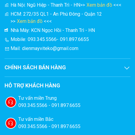
Hà Nội: Ngũ Hiệp - Thanh Trì - HN
>>
Xem bản đồ
<<<
Hải sản: Cá, cua, tôm, mực, sò điệp…
HCM: 272/35 QL1 - An Phú Đông - Quận 12
Thực phẩm: Thịt lợn, thịt bò, thịt gà, thịt vịt.
>>
Xem bản đồ
<<<
Nhà Máy: KCN Ngọc Hồi - Thanh Trì - HN
Dầu linh chi, tinh dầu tỏi, sữa ong chứa, dầu nấm
Mobile:
093.345.5566
-
091.897.6655
hương, kháng sinh, cao xương cá.
Mail:
dienmayviteko@gmail.com
Bột cà phê, bột xì dầu, bột trà, bột dấm…
CHÍNH SÁCH BÁN HÀNG
HỖ TRỢ KHÁCH HÀNG
Tư vấn miền Trung
093.345.5566 - 091.897.6655
Tư vấn miền Bắc
093.345.5566 - 091.897.6655