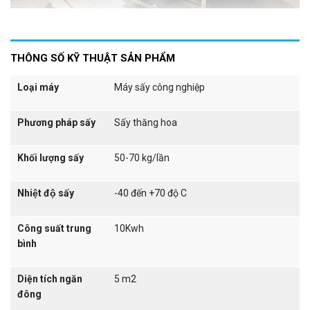
THÔNG SỐ KỸ THUẬT SẢN PHẨM
2. Buồng sấy
Loại máy
Máy sấy công nghiệp
Buồng sấy được thiết kế dạng hình trụ có diện tích đạt 5 m2
và được làm hoàn toàn từ chất liệu inox.
Nắp buồng sấy
Phương pháp sấy
Sấy thăng hoa
được bố trí tấm gương trong suốt, giúp người dùng dễ dàng
quan sát quá trình
sấy thăng hoa thực phẩm
diễn ra trong.
Khối lượng sấy
50-70 kg/lần
Nhiệt độ sấy
-40 đến +70 độ C
Công suất trung
10Kwh
bình
Diện tích ngăn
5 m2
đông