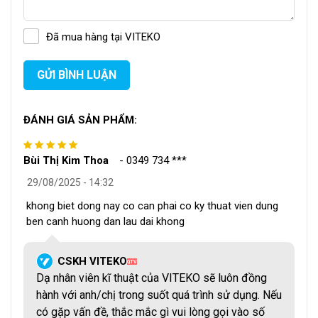
không của máy đạt 5*10-3Pam3/s.
Đã mua hàng tại VITEKO
GỬI BÌNH LUẬN
ĐÁNH GIÁ SẢN PHẨM:
Bùi Thị Kim Thoa
-
0349 734 ***
29/08/2025 - 14:32
khong biet dong nay co can phai co ky thuat vien dung
ben canh huong dan lau dai khong
CSKH VITEKO
QTV
Dạ nhân viên kĩ thuật của VITEKO sẽ luôn đồng
hành với anh/chị trong suốt quá trình sử dụng. Nếu
có gặp vấn đề, thắc mắc gì vui lòng gọi vào số