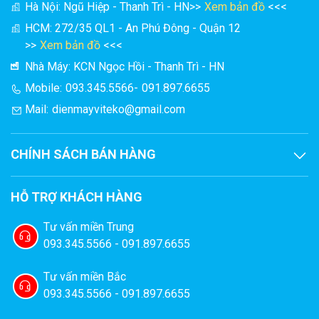
Hà Nội: Ngũ Hiệp - Thanh Trì - HN
>>
Xem bản đồ
<<<
HCM: 272/35 QL1 - An Phú Đông - Quận 12
>>
Xem bản đồ
<<<
Nhà Máy: KCN Ngọc Hồi - Thanh Trì - HN
Mobile:
093.345.5566
-
091.897.6655
Mail:
dienmayviteko@gmail.com
CHÍNH SÁCH BÁN HÀNG
HỖ TRỢ KHÁCH HÀNG
Tư vấn miền Trung
Bước 2:
Mở nắp máy và đẩy vòi hút chân không ra
093.345.5566 - 091.897.6655
ngoài. Kế đến, cho vòi hút vào bên trong miệng túi rồi
vuốt thẳng. Tiếp theo, đóng nắp máy lại và ấn mạnh hai
Tư vấn miền Bắc
rìa trái, rìa phải của nắp máy.
093.345.5566 - 091.897.6655