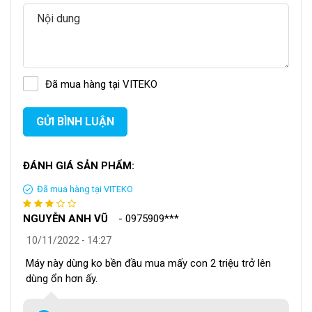
túi nhanh chóng từ 30-60s.
Sở hữu động cơ có lực hút mạnh mẽ để tạo ra áp suất
-80kPa, cùng với vòi hút làm bằng inox, giúp hút 99%
không khí có trong túi thực phẩm trong khoảng thời
Đã mua hàng tại VITEKO
gian 1-15s.
GỬI BÌNH LUẬN
Với những điều được nêu trên có thể thấy rằng, P280 là
dòng
máy hút chân không
có những cải tiến hơn các loại máy
tương tự trên thị trường. Nếu bạn muốn mua thiết bị này thì
ĐÁNH GIÁ SẢN PHẨM:
hãy liên hệ số hotline 093.345.5566.
Đã mua hàng tại VITEKO
II. Bảng so sánh máy hút chân không P280 và
NGUYỄN ANH VŨ
-
0975909***
P290
10/11/2022 - 14:27
Có hai dòng máy ép chân không gia đình có nhiều lượt bán
Máy này dùng ko bền đầu mua mấy con 2 triệu trở lên
dùng ổn hơn ấy.
chạy nhất hiện nay, với giá 2 phiên bản chênh lệch khoảng
600.000 VNĐ. Vậy đâu là điểm khiến hai sản phẩm này có