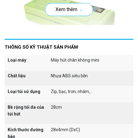
Xem thêm
THÔNG SỐ KỸ THUẬT SẢN PHẨM
Loại máy
Máy hút chân không mini
Chất liệu
Nhựa ABS siêu bền
Loại túi sử dụng
Zip, bạc, trơn, nhám,...
Bề rộng tối đa của
28cm
túi hút
Sản phẩm P280 không kén túi nên có thể hút chân
Kích thước đường
28x4mm (DxC)
không các loại túi đựng thực phẩm đang được bán phổ
hàn