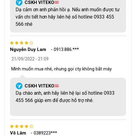
sự chênh lệch giá như vậy, cùng chúng tôi tìm hiểu sau đây.
CSKH VITEKO
QTV
Dạ cảm ơn anh phản hồi ạ. Nếu anh muốn được tư
Máy hút chân không
Máy hút chân không
vấn chi tiết hơn hãy liên hệ số hotline 0933 455
P280
P290
566 nhé
Giống
Thuộc hãng sản xuất Shineye.
nhau
Nguyễn Duy Lam
-
0913.886.***
Đều là dòng máy hút chân không mini gia
21/09/2022 - 21:09
đình không kén túi.
Mình muốn mua nhé, nhưng gọi cty không bắt máy
Hút chân không cho thực phẩm khô và ướt
đều được.
CSKH VITEKO
QTV
Dạ chào anh, anh hãy liên hệ lại số hotline 0933
455 566 giúp em để được hỗ trợ nhé.
Khác
Cần phải dùng tay để
Có phím điều khiển In/
nhau
đưa vòi hút ra ngoài.
Out để đưa tự động vòi
hút ra ngoài.
Võ Lâm
-
0389223***
Công suất bơm chân
Công suất bơm chân