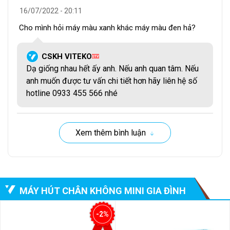
không 165W, lực hút
không đạt được là
16/07/2022 - 20:11
-80 kPa nên tốc độ
220W, lực hút -85 kPa
Cho mình hỏi máy màu xanh khác máy màu đen hả?
hút chân không sẽ
đạt tốc độ hút chân
kém hơn.
không nhanh hơn.
CSKH VITEKO
QTV
Dạ giống nhau hết ấy anh. Nếu anh quan tâm. Nếu
Giá bán rẻ chỉ
Giá bán cao hơn
anh muốn được tư vấn chi tiết hơn hãy liên hệ số
1.200.000 VNĐ
1.800.000 VNĐ.
hotline 0933 455 566 nhé
Tạo ra đường hàn có
Đường hàn có kích thước
Xem thêm bình luận
kích thước
rộng hơn 30cmx5mm
28cmx4mm (DxR).
(DxR).
Tóm lại, cả hai dòng sản phẩm không có quá nhiều điểm
MÁY HÚT CHÂN KHÔNG MINI GIA ĐÌNH
khác biệt, mà có một điểm khác biệt lớn nhất trong những
điều vừa nêu trên là tính năng đưa vòi hút chân không ra
-2%
ngoài máy.