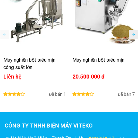
Máy nghiền bột VK-GM200 được sử dụng để nghiền
các loại gia vị như ớt, tiêu, nghệ, gừng,... thành bột.
Máy nghiền bột được sử dụng để nghiền các loại
khoáng sản như đá vôi, thạch cao, đất sét thành bột để
sản xuất xi măng, vôi, gạch,...
Máy nghiền VK-GM200 sử dụng để nghiền các loại hóa
chất như thuốc nhuộm, nhựa, cao su,...
Máy nghiền bột siêu mịn
Máy nghiền bột siêu mịn
công suất lớn
Liên hệ
20.500.000 đ
Đã bán
1
Đã bán
7
CÔNG TY TNHH ĐIỆN MÁY VITEKO