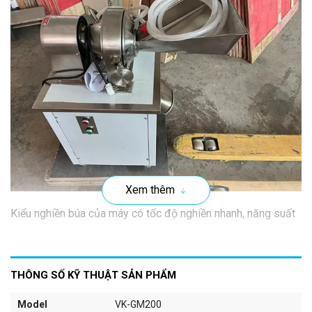
Xem thêm
Kiểu nghiền búa của máy có tốc độ nghiền nhanh, năng suất
cao, giúp tiết kiệm thời gian, chi phí sản xuất. Có thể nghiền
các vật liệu thành bột mịn với kích thước đồng đều, giúp cải
thiện chất lượng sản phẩm. Đồng thời dòng máy nghiền bột
THÔNG SỐ KỸ THUẬT SẢN PHẨM
VK-GM200 còn được làm từ thép không gỉ. Giúp sản phẩm
bền bỉ hơn, chống ăn mòn cao, dễ dàng vệ sinh và bảo trì
Model
VK-GM200