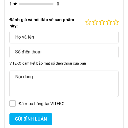
1
0
III/ Đặc điểm nổi bật của máy nghiền bột năng
Đánh giá và hỏi đáp về sản phẩm
suất lớn
này:
Máy nghiền bột năng suất lớn có khả năng nghiền nhanh
chóng một lượng lớn vật liệu trong thời gian ngắn. Năng suất
của máy có thể lên đến hàng tấn mỗi giờ, đáp ứng nhu cầu
sản xuất lớn của các nhà máy, xí nghiệp.
VITEKO cam kết bảo mật số điện thoại của bạn
Đã mua hàng tại VITEKO
GỬI BÌNH LUẬN