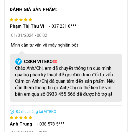
ĐÁNH GIÁ SẢN PHẨM:
Phạm Thị Thu Vi
-
037 231 0***
01/01/2024 - 00:02
Kích thước và độ mịn của bột sau khi nghiền có thể được
Mình cần tư vấn về máy nghiền bột
điều chỉnh để đáp ứng nhu cầu sử dụng. Máy nghiền bột
năng suất lớn được chế tạo từ các vật liệu cao cấp, có độ
CSKH VITEKO
bền bỉ cao, chịu được tải trọng lớn và hoạt động liên tục
QTV
Chào Anh/Chị, em đã chuyển thông tin của mình
trong thời gian dài.
qua bộ phận kỹ thuật để gọi điện trao đổi tư vấn.
Cảm ơn Anh/Chị đã quan tâm đến sản phẩm. Nếu
cần thêm thông tin gì, Anh/Chị có thể liên hệ với
bên em qua số 0933 455 566 để được hỗ trợ ạ!
Đã mua hàng tại VITEKO
Anh Trung
-
038 578 5***