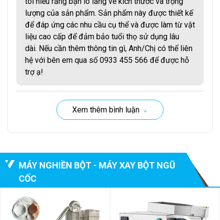
tôi hiểu rằng bạn lo lắng về kích thước và trọng
lượng của sản phẩm. Sản phẩm này được thiết kế
để đáp ứng các nhu cầu cụ thể và được làm từ vật
liệu cao cấp để đảm bảo tuổi thọ sử dụng lâu
dài. Nếu cần thêm thông tin gì, Anh/Chị có thể liên
hệ với bên em qua số 0933 455 566 để được hỗ
Máy nghiền bột VK-GM200 công nghiệp năng suất lớn được
trợ ạ!
trang bị các hệ thống tự ngắt khi quá tải, hệ thống bảo vệ
chống bụi,... Giúp đảm bảo an toàn cho người sử dụng.
IV/ Ứng dụng của máy nghiền bột trong ngành
Xem thêm bình luận
công nghiệp sản xuất
Máy nghiền bột được sử dụng rộng rãi trong ngành công
nghiệp sản xuất để nghiền nhiều loại nguyên liệu thành dạng
MÁY NGHIỀN BỘT - MÁY XAY BỘT NGŨ
bột mịn. Dưới đây là một số ứng dụng cụ thể:
CỐC
Máy nghiền bột VK-GM200 được sử dụng để nghiền
các loại ngũ cốc như gạo, lúa mì, ngô, đậu nành thành
bột để sản xuất bánh mì, mì sợi, ngũ cốc ăn sáng,...