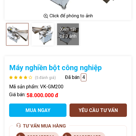
Click để phóng to ảnh
Xem tất
cả
3
ảnh
Máy nghiền bột công nghiệp
Đã bán
4
(5 đánh giá)
Mã sản phẩm:
VK-GM200
Giá bán:
58.000.000 đ
MUA NGAY
YÊU CẦU TƯ VẤN
TƯ VẤN MUA HÀNG