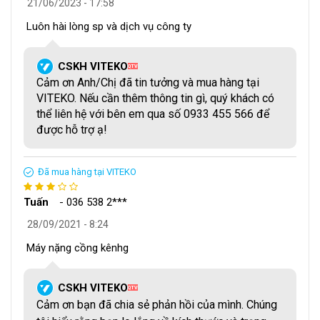
21/06/2023 - 17:58
Luôn hài lòng sp và dịch vụ công ty
CSKH VITEKO
QTV
Cảm ơn Anh/Chị đã tin tưởng và mua hàng tại
VITEKO. Nếu cần thêm thông tin gì, quý khách có
thể liên hệ với bên em qua số 0933 455 566 để
Máy nghiền bột VK-GM200 năng suất lớn có cấu tạo đơn
được hỗ trợ ạ!
giản, dễ sử dụng và bảo trì. Nhiều nhà sản xuất như VITEKO
còn cung cấp hướng dẫn sử dụng và dịch vụ bảo trì chuyên
nghiệp, giúp người dùng dễ dàng sử dụng, bảo quản máy.
Đã mua hàng tại VITEKO
Tuấn
-
036 538 2***
28/09/2021 - 8:24
Máy nặng cồng kênhg
CSKH VITEKO
QTV
Cảm ơn bạn đã chia sẻ phản hồi của mình. Chúng