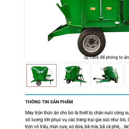
Click để phóng to ản
THÔNG TIN SẢN PHẨM
Máy trộn thức ăn cho bò là thiết bị chăn nuôi công su
số lượng lớn phục vụ các trang trại gia súc như: bò, 
trộn vỏ trấu, mùn cưa, xơ dừa, bã mía, bã cà phê,... l