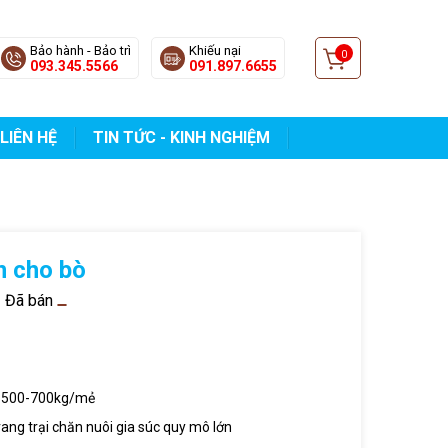
Bảo hành - Bảo trì
Khiếu nại
0
093.345.5566
091.897.6655
LIÊN HỆ
TIN TỨC - KINH NGHIỆM
n cho bò
Đã bán
c 500-700kg/mẻ
ang trại chăn nuôi gia súc quy mô lớn