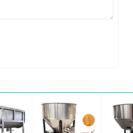
đó có thể thu được sản phẩm đạt hàm lượng dinh dưỡng
tích hợp hai bánh xe dưới buồng trộn kết nối với máy cày,
chuồng gia súc.