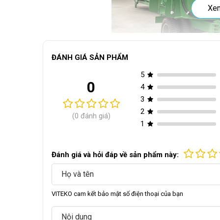
Xe
ĐÁNH GIÁ SẢN PHẨM
5
0
4
3
2
Đồng thời, thiết bị trộn thức ăn cho bò kết nối với 
(0 đánh giá)
1
một dây chuyền sản xuất thức ăn chăn nuôi tiên tiế
trang trại quy mô lớn.
Đánh giá và hỏi đáp về sản phẩm này:
II. Đặc điểm và lợi 
Những đặc điểm của máy phối trộn thức ăn cho bò sau
VITEKO cam kết bảo mật số điện thoại của bạn
nghiệp trong lĩnh vực chăn nuôi giúp góp phần thúc 
Máy trộn thức ăn cho bò tích hợp động cơ mạnh mẽ đ