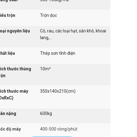
iểu trộn
Trộn dọc
oại nguyên liệu
Cỏ, rau, các loại hạt, sắn khô, khoai
lang,...
hất liệu
Thép sơn tĩnh điện
ích thước thùng
10m³
rộn
ích thước máy
350x140x210(cm)
DxRxC)
ân nặng
600kg
ốc độ máy
400-500 vòng/phút