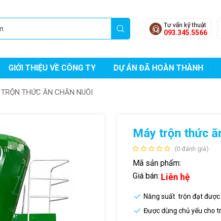
Tư vấn kỹ thuật
093.345.5566
GIỚI THIỆU VỀ CÔNG TY
DỰ ÁN ĐÃ HOÀN THÀNH
 TRỘN THỨC ĂN CHĂN NUÔI
Máy trộn thức ă
(0 đánh giá)
Mã sản phẩm:
Giá bán:
Liên hệ
Năng suất trộn đạt đượ
Được dùng chủ yếu cho tr