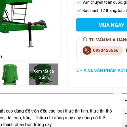
Vận chuyển toàn quốc, g
Bảo hành 12 tháng, bảo tr
MUA NGAY
TƯ VẤN MUA HÀN
0933455566
h
CHIA SẺ SẢN PHẨM VỚI 
Xem tất cả
5
ảnh
TH
ất cao dùng để trộn đều các loại thức ăn tinh, thức ăn thô
L
lợn, dê, cừu, trâu,... Thậm chí dòng máy này cũng có thể
àm thành phân bón trồng cây.
N