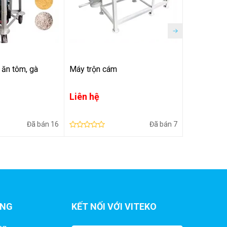
 ăn tôm, gà
Máy trộn cám
Máy trộn t
nghiệp
Liên hệ
Liên hệ
Đã bán
16
Đã bán
7
ÀNG
KẾT NỐI VỚI VITEKO