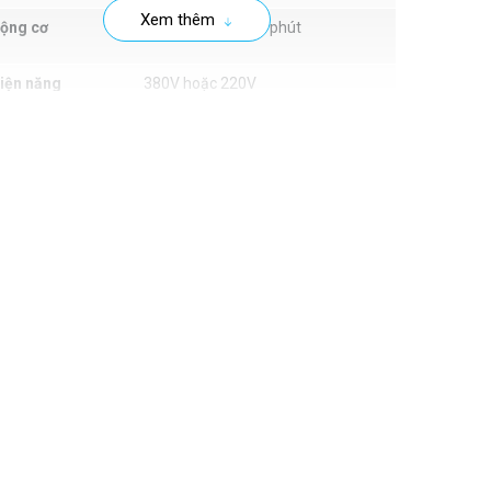
Xem thêm
ộng cơ
1.5Kw, 2800 vòng/phút
iện năng
380V hoặc 220V
ảo hành
12 tháng