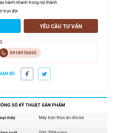
iao hành nhanh trong nội thành
ì trọn đời
YÊU CẦU TƯ VẤN
G
0918976655
BẠN BÈ:
ÔNG SỐ KỸ THUẬT SẢN PHẨM
oại máy
Máy trộn thức ăn cho bò
ăng suất
500-700kg/mẻ