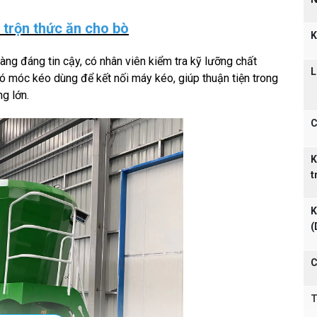
y trộn thức ăn cho bò
K
ng đáng tin cậy, có nhân viên kiểm tra kỹ lưỡng chất
L
ó móc kéo dùng để kết nối máy kéo, giúp thuận tiện trong
ng lớn.
C
K
t
K
(
C
T