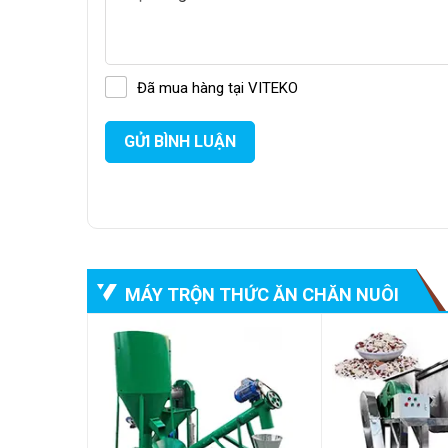
2800 vòng/phút để trộn đều thức ăn chăn nuôi. Từ 
cao cho vật nuôi nhanh chóng.
Dòng máy trộn đứng này có thiết kế cửa ra sản phẩm 
Đã mua hàng tại VITEKO
để có thể dễ dàng phân phối hỗn hợp thức ăn ở dãy 
GỬI BÌNH LUẬN
MÁY TRỘN THỨC ĂN CHĂN NUÔI