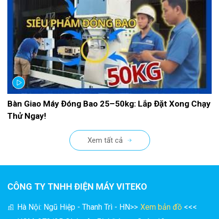
Bàn Giao Máy Đóng Bao 25–50kg: Lắp Đặt Xong Chạy
Thử Ngay!
Xem tất cả
CÔNG TY TNHH ĐIỆN MÁY VITEKO
Hà Nội: Ngũ Hiệp - Thanh Trì - HN
>>
Xem bản đồ
<<<