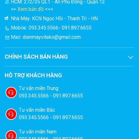
HCM: 272/35 QL1 - An Phú Đông - Quận 12
>>
Xem bản đồ
<<<
Nhà Máy: KCN Ngọc Hồi - Thanh Trì - HN
Mobile:
093.345.5566
-
091.897.6655
Mail:
dienmayviteko@gmail.com
CHÍNH SÁCH BÁN HÀNG
HỖ TRỢ KHÁCH HÀNG
Tư vấn miền Trung
093.345.5566 - 091.897.6655
Tư vấn miền Bắc
093.345.5566 - 091.897.6655
Tư vấn miền Nam