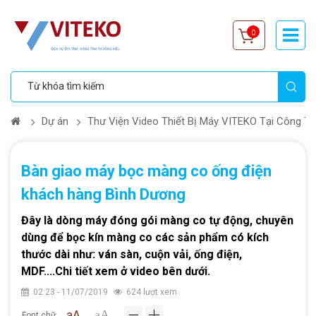
0
Dự án
Thư Viện Video Thiết Bị Máy VITEKO Tại Công T
Bàn giao máy bọc màng co ống điện
khách hàng Bình Dương
Đây là dòng máy đóng gói màng co tự động, chuyên
dùng để bọc kín màng co các sản phẩm có kích
thước dài như: ván sàn, cuộn vải, ống điện,
MDF....Chi tiết xem ở video bên dưới.
02:23 - 11/07/2019
624 lượt xem
aA
aA
Font chữ