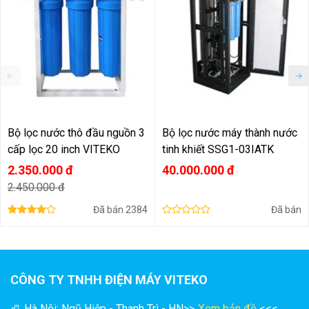
Bộ lọc nước thô đầu nguồn 3
Bộ lọc nước máy thành nước
cấp lọc 20 inch VITEKO
tinh khiết SSG1-03IATK
2.350.000 đ
40.000.000 đ
2.450.000 đ
Đã bán
2384
Đã bán
CÔNG TY TNHH ĐIỆN MÁY VITEKO
Hà Nội: Ngũ Hiệp - Thanh Trì - HN
>>
Xem bản đồ
<<<