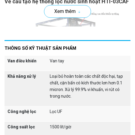
Về cấu tạo hệ thống lọc nước sinh hoạt HTI-03CAF
Xem thêm
THÔNG SỐ KỸ THUẬT SẢN PHẨM
Van điều khiển
Van tay
Khả năng xử lý
Loại bỏ hoàn toàn các chất độc hại, tạp
chất, cặn bẩn có kích thước lơn hơn 0.1
micron. Xử lý 99.9% vi khuẩn, vi rút có
trong nước.
Cấu tạo hệ thống lọc tổng gia đình HTI-03CAF
Công nghệ lọc
Lọc UF
Công suất lọc
1500 lít/giờ