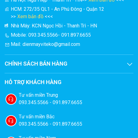
HCM: 272/35 QL1 - An Phú Đông - Quận 12
>>
Xem bản đồ
<<<
Nhà Máy: KCN Ngọc Hồi - Thanh Trì - HN
Mobile:
093.345.5566
-
091.897.6655
Mail:
dienmayviteko@gmail.com
CHÍNH SÁCH BÁN HÀNG
HỖ TRỢ KHÁCH HÀNG
Tư vấn miền Trung
093.345.5566 - 091.897.6655
Tư vấn miền Bắc
093.345.5566 - 091.897.6655