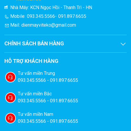
Thông số kỹ thuật màng model MBR-1000
Nhà Máy: KCN Ngọc Hồi - Thanh Trì - HN
Mobile:
093.345.5566
-
091.897.6655
Vật liệu chế tạo : Polypropylene
Mail:
dienmayviteko@gmail.com
Cường độ lọc thiết kế : 6 ~ 9 L/m2/h
CHÍNH SÁCH BÁN HÀNG
Diện tích môđun : 8 m2/môđun
Áp lực vận hành : -10 ~ -30 kPa
HỖ TRỢ KHÁCH HÀNG
Công suất : 1.0 ~ 1.2 m3/ngày
Tư vấn miền Trung
093.345.5566 - 091.897.6655
Tuổi thọ: 01-02 năm
Tư vấn miền Bắc
093.345.5566 - 091.897.6655
Tư vấn miền Nam
093.345.5566 - 091.897.6655