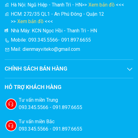
Hà Nội: Ngũ Hiệp - Thanh Trì - HN
>>
Xem bản đồ
<<<
40 - 60kg/mẻ MS50EG
HCM: 272/35 QL1 - An Phú Đông - Quận 12
Thiết bị rang hạt công nghiệp MS50EG là một trong những
>>
Xem bản đồ
<<<
dòng
máy rang hạt công nghiệp
hiện đại nhất hiện nay. Được
Nhà Máy: KCN Ngọc Hồi - Thanh Trì - HN
sử dụng rộng rãi trong các cơ sở sản xuất và kinh doanh hạt
Mobile:
093.345.5566
-
091.897.6655
rang.
Mail:
dienmayviteko@gmail.com
CHÍNH SÁCH BÁN HÀNG
HỖ TRỢ KHÁCH HÀNG
Tư vấn miền Trung
093.345.5566 - 091.897.6655
Tư vấn miền Bắc
093.345.5566 - 091.897.6655