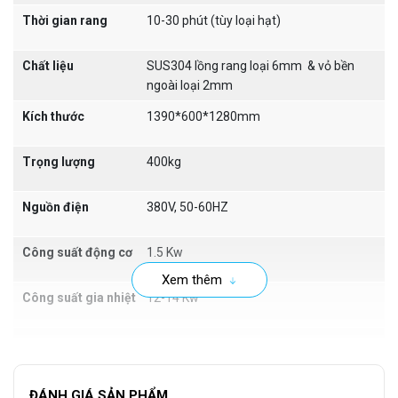
hương vị của hạt được trọn vẹn không bị biến chất. Hệ thống
Thời gian rang
10-30 phút (tùy loại hạt)
điều khiển nhiệt độ chính xác để hạt rang đạt chất lượng tốt
nhất. Cấu tạo đơn giản, dễ dàng vận hành và bảo trì.
Chất liệu
SUS304 lồng rang loại 6mm & vỏ bền
ngoài loại 2mm
Kích thước
1390*600*1280mm
Trọng lượng
400kg
Nguồn điện
380V, 50-60HZ
Công suất động cơ
1.5 Kw
Xem thêm
Công suất gia nhiệt
12-14 Kw
Thương hiệu
VITEKO
Bảo hành
12 tháng
Chúng ta đều có thể thấy máy rang hạt MS50EG là một thiết
ĐÁNH GIÁ SẢN PHẨM