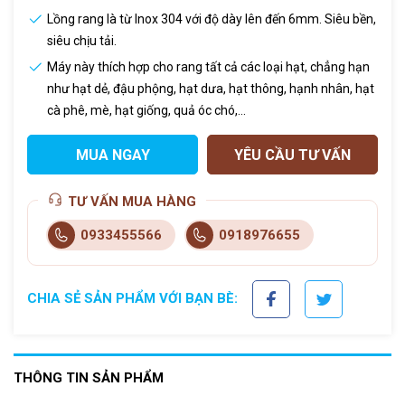
Lồng rang là từ Inox 304 với độ dày lên đến 6mm. Siêu bền,
siêu chịu tải.
Máy này thích hợp cho rang tất cả các loại hạt, chẳng hạn
như hạt dẻ, đậu phộng, hạt dưa, hạt thông, hạnh nhân, hạt
cà phê, mè, hạt giống, quả óc chó,…
MUA NGAY
YÊU CẦU TƯ VẤN
TƯ VẤN MUA HÀNG
0933455566
0918976655
CHIA SẺ SẢN PHẨM VỚI BẠN BÈ:
THÔNG TIN SẢN PHẨM