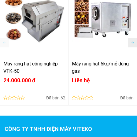
Máy rang hạt công nghiệp
Máy rang hạt 5kg/mẻ dùng
VTK-50
gas
24.000.000 đ
Liên hệ
Đã bán
52
Đã bán
Ngoài ra, bên dưới của sản phẩm rang hạt công nghiệp 40 -
60kg/mẻ trang bị 4 bánh xe để người sử dụng máy dễ dàng
di chuyển mà không gặp khó khăn gì.
CÔNG TY TNHH ĐIỆN MÁY VITEKO
IV. Ưu điểm của thiết bị rang hạt công nghiệp