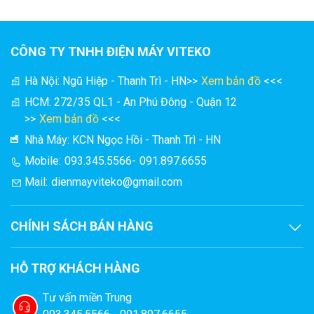
Trước khi bắt đầu sử dụng, hãy kiểm tra kỹ các bộ phận
quan trọng của máy, đặc biệt là buồng hút và thanh hàn để
CÔNG TY TNHH ĐIỆN MÁY VITEKO
đảm bảo không có bất kỳ hư hỏng nào. Nếu phát hiện một
trong những bộ phận có vấn đề, hãy sửa chữa, khắc phục
Hà Nội: Ngũ Hiệp - Thanh Trì - HN
>>
Xem bản đồ
<<<
trước khi vận hành để tránh trường hợp máy bị hư hỏng
HCM: 272/35 QL1 - An Phú Đông - Quận 12
nghiêm trọng hơn.
>>
Xem bản đồ
<<<
Nhà Máy: KCN Ngọc Hồi - Thanh Trì - HN
Mobile:
093.345.5566
-
091.897.6655
Mail:
dienmayviteko@gmail.com
CHÍNH SÁCH BÁN HÀNG
HỖ TRỢ KHÁCH HÀNG
Tư vấn miền Trung