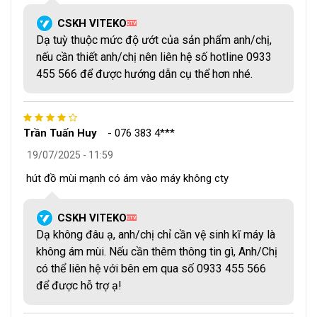
CSKH VITEKO
QTV
Dạ tuỳ thuộc mức độ ướt của sản phẩm anh/chị,
nếu cần thiết anh/chị nên liên hệ số hotline 0933
455 566 để được hướng dẫn cụ thể hơn nhé.
DZ600 được trang bị một bảng điều khiển thông minh với
các nút điều chỉnh dễ sử dụng. Cho phép người dùng điều
chỉnh công suất, thời gian hút và thời gian hàn linh hoạt, tối
ưu hóa quá trình hút chân không và hàn miệng túi một cách
Trần Tuấn Huy
-
076 383 4***
tốt nhất.
19/07/2025 - 11:59
hút đồ mùi mạnh có ám vào máy không cty
CSKH VITEKO
QTV
Dạ không đâu ạ, anh/chị chỉ cần vệ sinh kĩ máy là
không ám mùi. Nếu cần thêm thông tin gì, Anh/Chị
có thể liên hệ với bên em qua số 0933 455 566
để được hỗ trợ ạ!