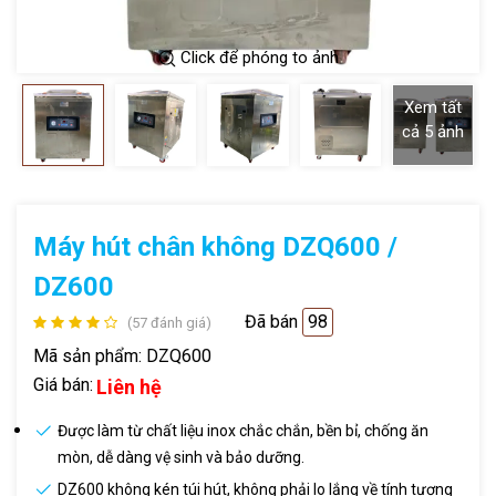
Click để phóng to ảnh
Xem tất
cả
5
ảnh
Máy hút chân không DZQ600 /
DZ600
Đã bán
98
(57 đánh giá)
Mã sản phẩm:
DZQ600
Giá bán:
Liên hệ
Được làm từ chất liệu inox chắc chắn, bền bỉ, chống ăn
mòn, dễ dàng vệ sinh và bảo dưỡng.
DZ600 không kén túi hút, không phải lo lắng về tính tương