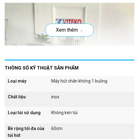
Xem thêm
THÔNG SỐ KỸ THUẬT SẢN PHẨM
Loại máy
Máy hút chân không 1 buồng
Chất liệu
inox
I. Cấu tạo máy hút chân không DZ60
Loại túi sử dụng
Không kén túi
Đây là dòng
máy hút chân không công nghiệp
được trang bị
Bề rộng tối đa của
60cm
1 bơm chân không sở hữu công suất bơm chân không lên
túi hút
đến 20m3/h cho thấy khả năng hút chân không nhanh chóng