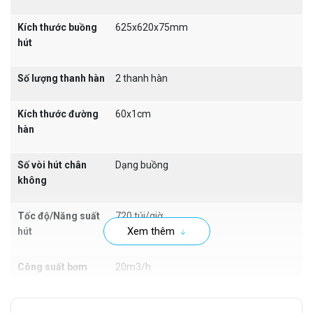
và hiệu quả. Áp suất chân không cuối cùng là 200Pa cho
Kích thước buồng
625x620x75mm
phép tạo ra môi trường chân không hoàn hảo, rất cần thiết
hút
trong nhiều ứng dụng như đóng gói chân không thực phẩm,
sản xuất linh kiện điện tử,...
Số lượng thanh hàn
2 thanh hàn
Kích thước đường
60x1cm
hàn
Số vòi hút chân
Dạng buồng
không
Tốc độ/Năng suất
720 túi/giờ
Xem thêm
hút
Công suất bơm
20m3/h
chân không