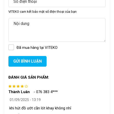
VITEKO cam kết bảo mật số điện thoại của bạn
Trang bị hai thanh hàn nhiệt, mỗi thanh sở hữu kích thước lên
đến 60x1cm, có chức năng niêm phong miệng túi. Đồng thời
nhiệt độ thanh hàn cũng phù hợp với nhiều loại túi như PE,
PVC, POF,... giúp
máy hút chân không
có thể linh hoạt trong
việc sử dụng các loại túi chân không khác nhau.
Đã mua hàng tại VITEKO
GỬI BÌNH LUẬN
ĐÁNH GIÁ SẢN PHẨM:
Thành Luân
-
076 383 4***
01/09/2025 - 13:19
khi hút đồ ướt cần lót khay không nhỉ