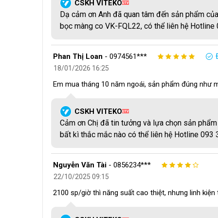
CSKH VITEKO
QTV
Máy cắt màng co:
1,3 KW — phụ trách toàn bộ cơ
Dạ cảm ơn Anh đã quan tâm đến sản phẩm của 
Hầm co nhiệt:
12 KW — cung cấp nhiệt năng để x
bọc màng co VK-FQL22, có thể liên hệ Hotline 
Tỷ lệ phân bổ này không phải ngẫu nhiên.
Hầm co ch
lượng lớn và ổn định để co màng đều trên toàn bề 
Phan Thị Loan
-
0974561***
hơn nhiều nhưng yêu cầu độ chính xác cơ học cao tro
18/01/2026 16:25
Em mua tháng 10 năm ngoái, sản phẩm đúng như mô t
CSKH VITEKO
QTV
Cảm ơn Chị đã tin tưởng và lựa chọn sản phẩm 
bất kì thắc mắc nào có thể liên hệ Hotline 093
Nguyễn Văn Tài
-
0856234***
22/10/2025 09:15
2100 sp/giờ thì năng suất cao thiệt, nhưng linh kiện