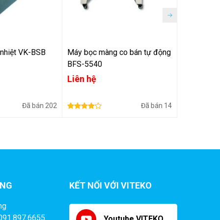
nhiệt VK-BSB
Máy bọc màng co bán tự động
Máy co m
BFS-5540
Liên hệ
Liên hệ
Đã bán
202
Đã bán
14
ÀNG
KẾT NỐI VỚI VITEKO
ng
 091.897.6655
Youtube VITEKO