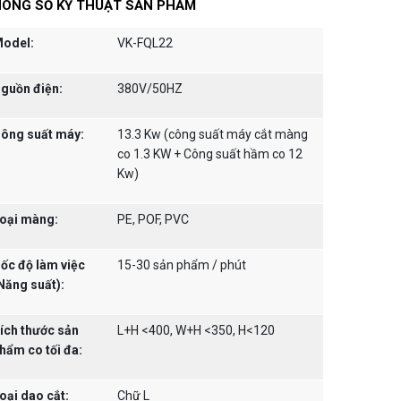
ÔNG SỐ KỸ THUẬT SẢN PHẨM
odel:
VK-FQL22
guồn điện:
380V/50HZ
ông suất máy:
13.3 Kw (công suất máy cắt màng
co 1.3 KW + Công suất hầm co 12
Kw)
oại màng:
PE, POF, PVC
ốc độ làm việc
15-30 sản phẩm / phút
Năng suất):
ích thước sản
L+H <400, W+H <350, H<120
hẩm co tối đa:
oại dao cắt:
Chữ L