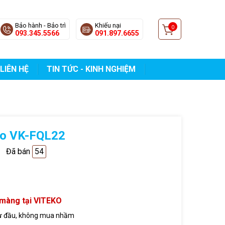
Bảo hành - Bảo trì
Khiếu nại
0
093.345.5566
091.897.6655
LIÊN HỆ
TIN TỨC - KINH NGHIỆM
co VK-FQL22
Đã bán
54
 màng tại VITEKO
ừ đầu, không mua nhầm