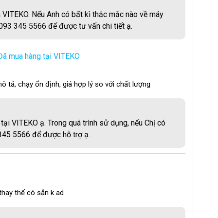
 chế cắt và tạo hình bao bì
VITEKO. Nếu Anh có bất kì thắc mắc nào về máy
ử lý màng sau khi cắt
093 345 5566 để được tư vấn chi tiết ạ.
iếm 90% tổng công suất
vì đây là bộ phận đòi hỏi nhiệt
mặt sản phẩm. Cụm cắt màng hoạt động với công suất thấp
Đã mua hàng tại VITEKO
ng từng chu kỳ.
ả, chạy ổn định, giá hợp lý so với chất lượng
tại VITEKO ạ. Trong quá trình sử dụng, nếu Chị có
 345 5566 để được hỗ trợ ạ.
 thay thế có sẵn k ad