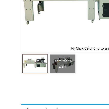
Click để phóng to ản
Xem tất cả
2
ảnh