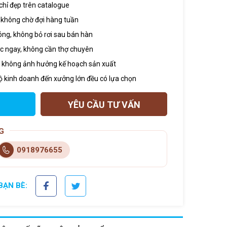
chỉ đẹp trên catalogue
, không chờ đợi hàng tuần
óng, không bỏ rơi sau bán hàn
 ngay, không cần thợ chuyên
, không ảnh hưởng kế hoạch sản xuất
hộ kinh doanh đến xưởng lớn đều có lựa chọn
YÊU CẦU TƯ VẤN
G
0918976655
BẠN BÈ: