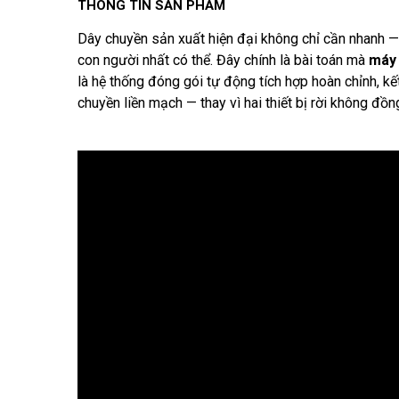
THÔNG TIN SẢN PHẨM
Dây chuyền sản xuất hiện đại không chỉ cần nhanh — 
con người nhất có thể. Đây chính là bài toán mà
máy
là hệ thống đóng gói tự động tích hợp hoàn chỉnh, k
chuyền liền mạch — thay vì hai thiết bị rời không đồn