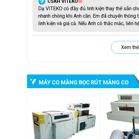
CSKH VITEKO
QTV
Dạ VITEKO có đầy đủ linh kiện thay thế sẵn 
nhanh chóng khi Anh cần. Em đã chuyển thông ti
linh kiện và giá cả. Nếu Anh có thắc mắc, liên 
Xem thê
MÁY CO MÀNG BỌC RÚT MÀNG CO