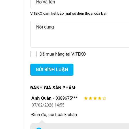
VITEKO cam kết bảo mật số điện thoại của bạn
Đã mua hàng tại VITEKO
GỬI BÌNH LUẬN
ĐÁNH GIÁ SẢN PHẨM:
I. Cấu Hình Điện & Công Suất — Nền Tả
Anh Quân
-
0389675***
07/02/2026 14:55
1.1 Nguồn điện và phân bổ công suất
Đỉnh đó, coi hoài k chán
VK-FQL22
vận hành trên nguồn điện
380V/50Hz
, c
máy đạt 13,3 KW
, phân bổ cụ thể giữa hai bộ phận c