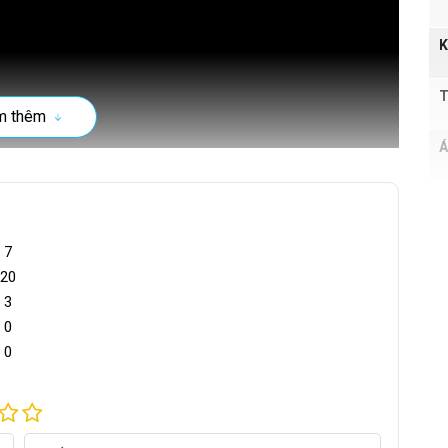
K
T
m thêm
Á
 hoàn toàn tự động, và trang bị dải nhiệt độ điều chỉnh lên
Đ
uảng cáo — đây là nền tảng kỹ thuật thực tế mà bài viết
c
 tự động
này.
7
T
20
3
K
0
c
0
C
T
t