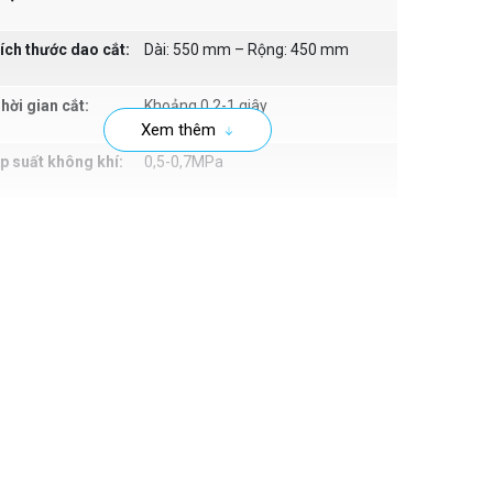
ích thước dao cắt:
Dài: 550 mm – Rộng: 450 mm
hời gian cắt:
Khoảng 0,2-1 giây
Xem thêm
p suất không khí:
0,5-0,7MPa
iều chỉnh nhiệt độ
0-300 độ C
o:
ốc độ băng tải:
0-15 m/phút
ích thước buồng
1200x450x200 mm
o (Dài x Rộng x
ao):
ải trọng băng tải
30 kg
ối đa: