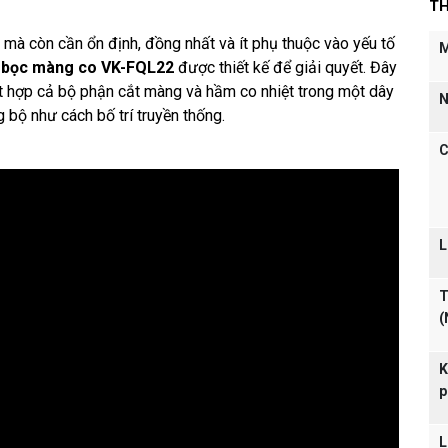
TH
mà còn cần ổn định, đồng nhất và ít phụ thuộc vào yếu tố
M
 bọc màng co VK-FQL22
được thiết kế để giải quyết. Đây
ết hợp cả bộ phận cắt màng và hầm co nhiệt trong một dây
N
g bộ như cách bố trí truyền thống.
C
L
T
(
K
p
L