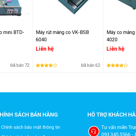
o mini BTD-
Máy rút màng co VK-BSB
Máy co màng 
6040
4020
ả khi tải đột ngột thay đổi. Điều này đặc biệt quan
Liên hệ
Liên hệ
ng ngày — không có tình trạng sụt áp hay gián đoạn nhiệt
g điện ổn định cũng kéo dài tuổi thọ các linh kiện điện
Đã bán
72
Đã bán
62
.
h, Chuẩn, Tiết Kiệm Màng
ớc
550 mm (dài) × 450 mm (rộng)
. Kiểu dao này được ưa
ực tế:
dao chữ L cho phép bao bọc sản phẩm từ hai
HÍNH SÁCH BÁN HÀNG
HỖ TRỢ KHÁCH H
ng đáng kể so với dao thẳng truyền thống vốn yêu cầu hai
Chính sách bảo mật thông tin
Tư vấn miền Tru
093.345.5566 -