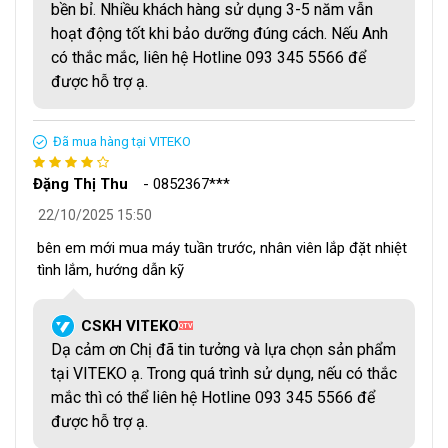
này chỉ tốn khoảng 2-3 giờ thay vì 8-10 giờ như phương
bền bỉ. Nhiều khách hàng sử dụng 3-5 năm vẫn
pháp thủ công truyền thống. Khoảng thời gian tiết kiệm được
hoạt động tốt khi bảo dưỡng đúng cách. Nếu Anh
có thể dùng để tăng sản lượng hoặc tối ưu hóa các khâu sản
có thắc mắc, liên hệ Hotline 093 345 5566 để
xuất khác, từ đó nâng cao lợi nhuận tổng thể cho doanh
được hỗ trợ ạ.
nghiệp.
3. Khả Năng Xử Lý Đa Dạng Sản Phẩm - Một Máy,
Đã mua hàng tại VITEKO
Vạn Ứng Dụng
Đặng Thị Thu
-
0852367***
Bạn có nhiều dòng sản phẩm khác nhau cần đóng gói? Đừng
22/10/2025 15:50
lo lắng,
VKBZ-5050A
chính là "chiếc chìa khóa vạn năng"
bên em mới mua máy tuần trước, nhân viên lắp đặt nhiệt
cho mọi nhu cầu đóng gói của bạn!
tình lắm, hướng dẫn kỹ
Một trong những đặc điểm "đáng đồng tiền bát gạo" nhất
của máy VKBZ-5050A là khả năng thích ứng với đa dạng
CSKH VITEKO
QTV
sản phẩm. Thay vì phải đầu tư nhiều loại máy riêng biệt cho
Dạ cảm ơn Chị đã tin tưởng và lựa chọn sản phẩm
từng dòng sản phẩm, giờ đây bạn chỉ cần một thiết bị duy
tại VITEKO ạ. Trong quá trình sử dụng, nếu có thắc
nhất:
mắc thì có thể liên hệ Hotline 093 345 5566 để
được hỗ trợ ạ.
Phạm vi kích thước siêu rộng
: Từ sản phẩm nhỏ gọn