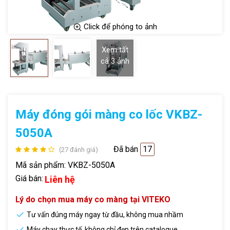
Click để phóng to ảnh
Xem tất
cả
3
ảnh
Máy đóng gói màng co lốc VKBZ-
5050A
Đã bán
17
(27 đánh giá)
Mã sản phẩm:
VKBZ-5050A
Giá bán:
Liên hệ
Lý do chọn mua máy co màng tại VITEKO
Tư vấn đúng máy ngay từ đầu, không mua nhầm
Máy chạy thực tế, không chỉ đẹp trên catalogue