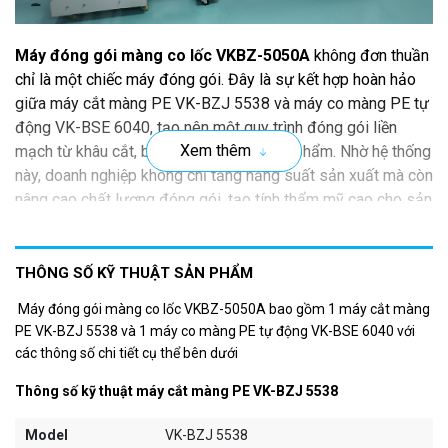
Máy đóng gói màng co lốc VKBZ-5050A
không đơn thuần
chỉ là một chiếc máy đóng gói. Đây là sự kết hợp hoàn hảo
giữa máy cắt màng PE VK-BZJ 5538 và máy co màng PE tự
động VK-BSE 6040, tạo nên một quy trình đóng gói liền
Xem thêm
mạch từ khâu cắt, bọc đến co màng sản phẩm. Nhờ hệ thống
này, doanh nghiệp không chỉ tăng năng suất sản xuất mà còn
nâng cao chất lượng đóng gói, tạo tính thẩm mỹ cao cho sản
phẩm, đồng thời bảo vệ sản phẩm khỏi bụi bẩn, trầy xước và
các tác động không mong muốn từ môi trường.
THÔNG SỐ KỸ THUẬT SẢN PHẨM
Máy đóng gói màng co lốc VKBZ-5050A bao gồm 1 máy cắt màng
PE VK-BZJ 5538 và 1 máy co màng PE tự động VK-BSE 6040 với
các thông số chi tiết cụ thể bên dưới
Thông số kỹ thuật máy cắt màng PE VK-BZJ 5538
Model
VK-BZJ 5538