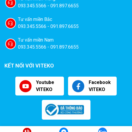
093.345.5566 - 091.897.6655
Tư vấn miền Bắc
093.345.5566 - 091.897.6655
Tư vấn miền Nam
093.345.5566 - 091.897.6655
KẾT NỐI VỚI VITEKO
Vì máy hút chân không DZ800 được làm từ inox, việc vệ sinh
máy sau mỗi lần sử dụng là rất quan trọng để đảm bảo máy
Youtube
Facebook
luôn hoạt động tốt và kéo dài tuổi thọ cho thiết bị. Chúng ta
VITEKO
VITEKO
nên chú ý làm sạch buồng hút, thanh hàn và các bộ phận tiếp
xúc với sản phẩm. Bảo dưỡng thường xuyên cũng giúp thiết
bị hoạt động trơn tru, tránh các sự cố không mong muốn
trong quá trình sử dụng.