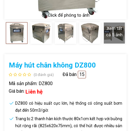
Click để phóng to ảnh
Xem tất
cả
5
ảnh
Máy hút chân không DZ800
Đã bán
15
(0 đánh giá)
Mã sản phẩm:
DZ800
Giá bán:
Liên hệ
DZ800 có hiệu suất cực lớn, hệ thống có công suất bơm
đạt đến 50m3/giờ.
Trang bị 2 thanh hàn kích thước 80x1cm kết hợp với buồng
hút rộng rãi (825x620x75mm), có thể hút được nhiều sản