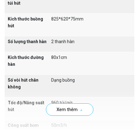
túi hút
chân không
dạng buồng, sở hữu một buồng có không gian
riêng biệt để hút không khí ra khỏi túi chứa sản phẩm. Kích
Kích thước buồng
825*620*75mm
thước 825x620x75mm, phù hợp cho các loại sản phẩm có
hút
kích thước và khối lượng lớn, ví dụ như thực phẩm đông
lạnh, các loại thịt cá, và các sản phẩm công nghiệp khác.
Số lượng thanh hàn
2 thanh hàn
Bảng điều khiển thiết bị hút chân không DZ800 không phức
tạp, người vận hành có thể dễ dàng cho máy hoạt động.
Kích thước đường
80x1cm
hàn
Số vòi hút chân
Dạng buồng
không
Tốc độ/Năng suất
960 túi/giờ
Xem thêm
hút
Công suất bơm
50m3/h
chân không