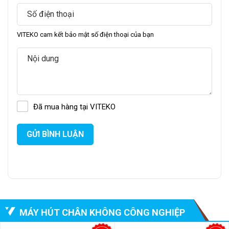
VITEKO cam kết bảo mật số điện thoại của bạn
Một ưu điểm lớn của DZ800 là không kén túi, nghĩa là bạn có
thể sử dụng hầu hết các loại túi hút chân không mà không
gặp bất kỳ khó khăn nào. Cho thấy đây là thiết bị có tính linh
hoạt cao, phù hợp với nhiều loại sản phẩm và ứng dụng khác
nhau. DZ800 sở hữu 2 bơm chân không có công suất bơm
Đã mua hàng tại VITEKO
lên đến 50m3/h, cùng với áp suất chân không tối đa đạt
-0.1Mpa.
GỬI BÌNH LUẬN
MÁY HÚT CHÂN KHÔNG CÔNG NGHIỆP