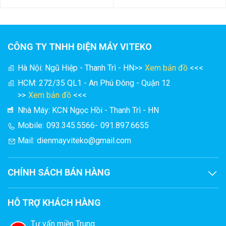
CÔNG TY TNHH ĐIỆN MÁY VITEKO
Hà Nội: Ngũ Hiệp - Thanh Trì - HN
>>
Xem bản đồ
<<<
HCM: 272/35 QL1 - An Phú Đông - Quận 12
>>
Xem bản đồ
<<<
Nhà Máy: KCN Ngọc Hồi - Thanh Trì - HN
II. Những điều cần lưu ý khi sử dụng máy hút
Mobile:
093.345.5566
-
091.897.6655
chân không DZ800
Mail:
dienmayviteko@gmail.com
Một trong những yếu tố quan trọng nhất khi sử dụng máy hút
chân không DZ800 là việc chọn đúng loại túi và kích thước
CHÍNH SÁCH BÁN HÀNG
phù hợp. Mặc dù máy không kén túi, bạn vẫn nên chọn loại
túi chịu được áp suất chân không và nhiệt độ hàn cao.
HỖ TRỢ KHÁCH HÀNG
Tư vấn miền Trung