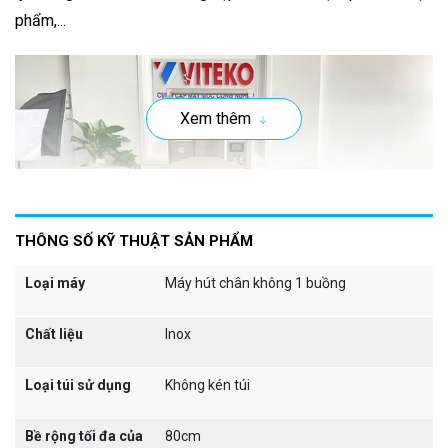
phẩm,...
Xem thêm
THÔNG SỐ KỸ THUẬT SẢN PHẨM
Loại máy
Máy hút chân không 1 buồng
Chất liệu
Inox
Loại túi sử dụng
Không kén túi
I. Cấu tạo máy hút chân không DZ800
Bề rộng tối đa của
80cm
Máy hút chân không DZ800 thuộc dòng
máy đóng gói hút