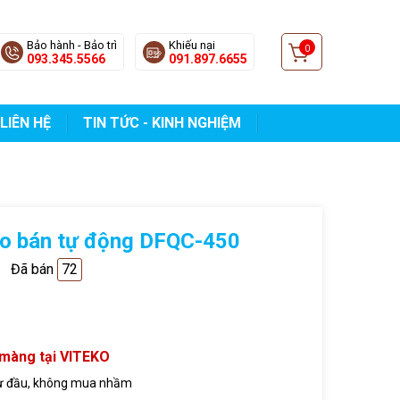
Bảo hành - Bảo trì
Khiếu nại
0
093.345.5566
091.897.6655
LIÊN HỆ
TIN TỨC - KINH NGHIỆM
o bán tự động DFQC-450
Đã bán
72
 màng tại VITEKO
ừ đầu, không mua nhầm