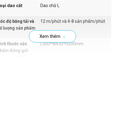
oại dao cắt
Dao chữ L
ốc độ băng tải và
12 m/phút và 4-8 sản phẩm/phút
ố lượng sản phẩm
Xem thêm
ích thước sản
L500*W430*H200mm
hẩm đóng gói
àng co tối đa:
ài*rộng*cao
ích thước niêm
550*450mm
hong và cắt
*W(mm):
ích thước dao bên
570*23*2 mm
ích thước dao
470*23*2 mm
gang