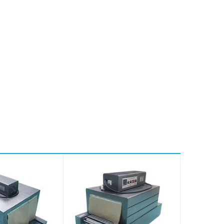
uất xứ
Trung Quốc
ảo hành
12 Tháng