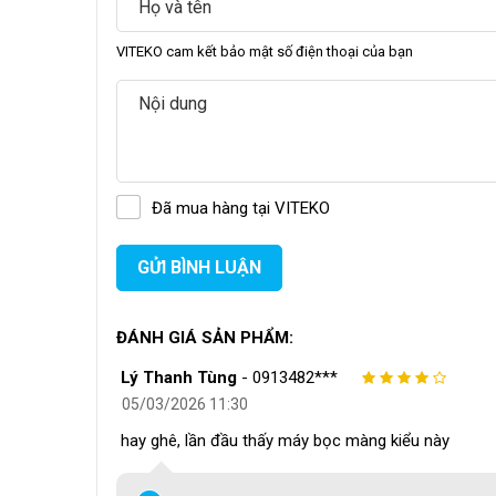
VITEKO cam kết bảo mật số điện thoại của bạn
Đã mua hàng tại VITEKO
GỬI BÌNH LUẬN
Cơ chế hoạt động
 của 
dao cắt
 khá đơn giản nhưng
phong,
 dao nóng hạ xuống tạo áp lực đồng thời c
ĐÁNH GIÁ SẢN PHẨM:
màng nhựa không bám dính vào bề mặt dao, giúp đườ
Lý Thanh Tùng
-
0913482***
2. Độ chính xác trong từng đường cắt
05/03/2026 11:30
Kích thước dao bên
 đạt 
570×23×2 mm
 trong khi 
hay ghê, lần đầu thấy máy bọc màng kiểu này
này không chỉ đơn thuần là con số. 
Chiều dày 2m
qua hàng nghìn chu kỳ làm việc. 
Chiều rộng 23m