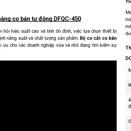
TH
Má
màng co bán tự động DFQC-450
má
mà
ỏi hiệu suất cao và tính ổn định, việc lựa chọn thiết bị 
dư
định năng suất và chất lượng sản phẩm. 
Bộ co cắt co bán 
ối ưu cho các doanh nghiệp vừa và nhỏ đang tìm kiếm sự 
Th
.
D
M
N
Á
(
C