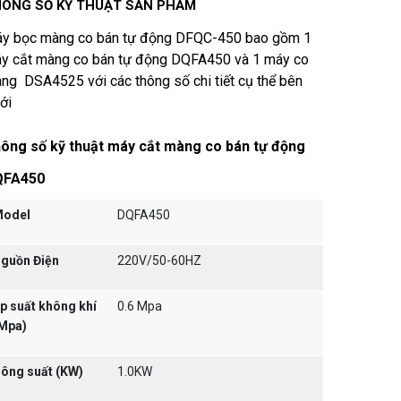
ÔNG SỐ KỸ THUẬT SẢN PHẨM
y bọc màng co bán tự động DFQC-450 bao gồm 1
y cắt màng co bán tự động DQFA450 và 1 máy co
ng DSA4525 với các thông số chi tiết cụ thể bên
ới
ông số kỹ thuật máy cắt màng co bán tự động
QFA450
odel
DQFA450
guồn Điện
220V/50-60HZ
p suất không khí
0.6 Mpa
Mpa)
ông suất (KW)
1.0KW