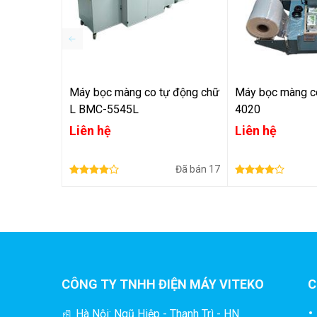
Máy bọc màng co tự động chữ
Máy bọc màng c
L BMC-5545L
4020
Liên hệ
Liên hệ
Đã bán
17
2. Khả năng điều chỉnh thời gian chuyển sả
CÔNG TY TNHH ĐIỆN MÁY VITEKO
C
Một tính năng đặc biệt là 
khả năng điều chỉnh
th
đường hầm co màng
. Khoảng thời gian này quan 
Hà Nội: Ngũ Hiệp - Thanh Trì - HN