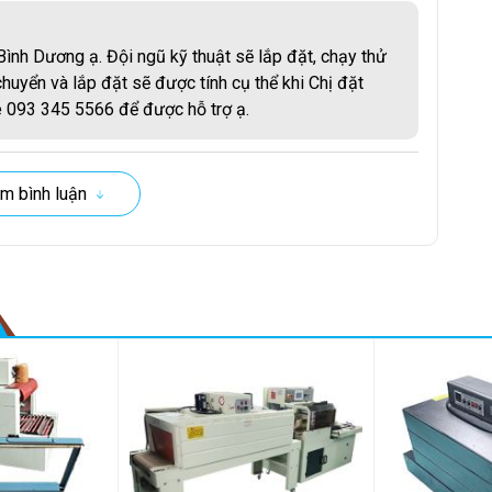
X
Bình Dương ạ. Đội ngũ kỹ thuật sẽ lắp đặt, chạy thử
chuyển và lắp đặt sẽ được tính cụ thể khi Chị đặt
B
ne 093 345 5566 để được hỗ trợ ạ.
y bọc màng co bán tự động DFQC-450
m bình luận
 số này phản ánh nhịp độ mà sản phẩm di chuyển qua các 
ệ thống xử lý từ 
6-10 sản phẩm
 trong 
60 giây
, tùy thuộc 
n phẩm nhỏ gọn
 như hộp mỹ phẩm, băng tải có thể chạy 
t phẩm lớn
 như thùng carton cần thời gian niêm phong lâu 
ự linh hoạt này giúp tối ưu hóa hiệu suất cho từng loại hàng 