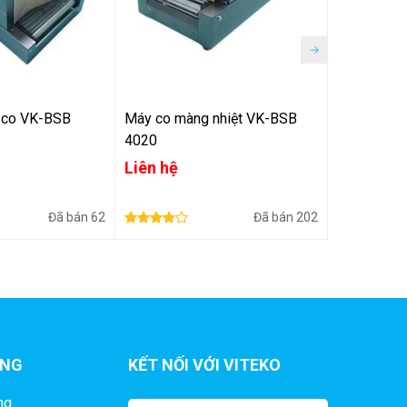
 co VK-BSB
Máy co màng nhiệt VK-BSB
Máy bọc m
4020
BFS-5540
Liên hệ
Liên hệ
Đã bán
62
Đã bán
202
ÀNG
KẾT NỐI VỚI VITEKO
ng