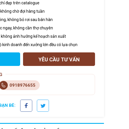
chỉ đẹp trên catalogue
, không chờ đợi hàng tuần
óng, không bỏ rơi sau bán hàn
 ngay, không cần thợ chuyên
, không ảnh hưởng kế hoạch sản xuất
hộ kinh doanh đến xưởng lớn đều có lựa chọn
YÊU CẦU TƯ VẤN
G
0918976655
BẠN BÈ: