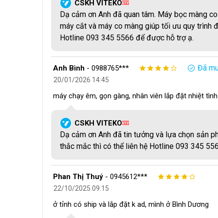
CSKH VITEKO
QTV
đều, đảm bảo đường hàn chắc chắn trên toàn bộ chiề
Dạ cảm ơn Anh đã quan tâm. Máy bọc màng co b
máy cắt và máy co màng giúp tối ưu quy trình đ
Độ chính xác
 của 
hệ thống cắt
 ảnh hưởng trực tiế
Hotline 093 345 5566 để được hỗ trợ ạ.
vài millimeter có thể khiến màng co không ôm sát 
phục vấn đề này bằng 
cơ cấu dẫn hướng chính xác
Đã mu
Anh Bình
-
0988765***
20/01/2026 14:45
máy chạy êm, gọn gàng, nhân viên lắp đặt nhiệt tìn
CSKH VITEKO
QTV
Dạ cảm ơn Anh đã tin tưởng và lựa chọn sản ph
thắc mắc thì có thể liên hệ Hotline 093 345 55
Phan Thị Thuý
-
0945612***
22/10/2025 09:15
ở tỉnh có ship và lắp đặt k ad, mình ở Bình Dương