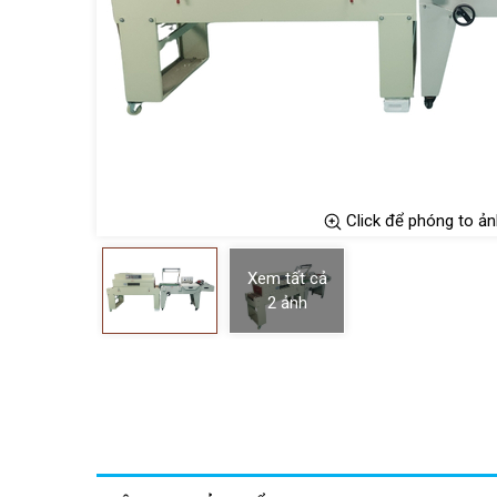
Click để phóng to ản
Xem tất cả
2
ảnh