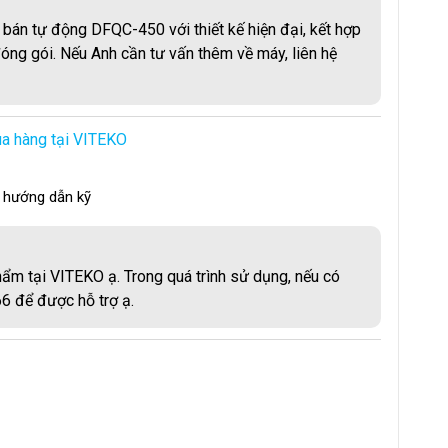
u dài.
án tự động DFQC-450 với thiết kế hiện đại, kết hợp
N
óng gói. Nếu Anh cần tư vấn thêm về máy, liên hệ
p đến 
chất lượng thành phẩm
. Một đường cắt lệch dù chỉ 
hoặc tạo khe hở làm giảm tính thẩm mỹ. 
DFQC-450 
khắc 
C
 và 
hệ thống cảm biến giám sát vị trí liên tục
.
a hàng tại VITEKO
T
h hướng dẫn kỹ
T
t
K
ẩm tại VITEKO ạ. Trong quá trình sử dụng, nếu có
D
66 để được hỗ trợ ạ.
K
(
T