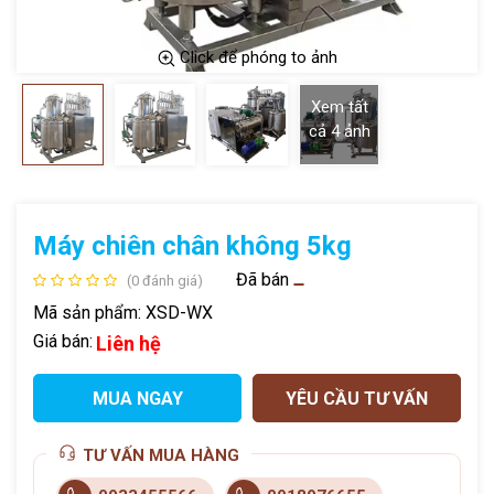
Click để phóng to ảnh
Xem tất
cả
4
ảnh
Máy chiên chân không 5kg
Đã bán
(0 đánh giá)
Mã sản phẩm:
XSD-WX
Giá bán:
Liên hệ
MUA NGAY
YÊU CẦU TƯ VẤN
TƯ VẤN MUA HÀNG