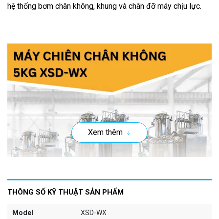
hệ thống bơm chân không, khung và chân đỡ máy chịu lực.
Xem thêm
THÔNG SỐ KỸ THUẬT SẢN PHẨM
Chi tiết các bộ phận cấu tạo như sau:
Model
XSD-WX