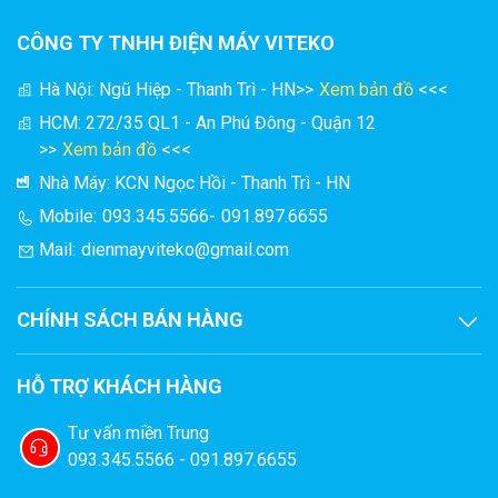
Với chất liệu thép không gỉ, cho thấy sản phẩm đạt tiêu
chuẩn trong việc đảm bảo an toàn thực phẩm. Loại thép cao
CÔNG TY TNHH ĐIỆN MÁY VITEKO
cấp này còn giúp máy dễ dàng vệ sinh, đặc biệt là những
váng dầu đóng lại khi sử dụng máy để lại trên máy.
Hà Nội: Ngũ Hiệp - Thanh Trì - HN
>>
Xem bản đồ
<<<
HCM: 272/35 QL1 - An Phú Đông - Quận 12
>>
Xem bản đồ
<<<
Nhà Máy: KCN Ngọc Hồi - Thanh Trì - HN
Mobile:
093.345.5566
-
091.897.6655
Mail:
dienmayviteko@gmail.com
CHÍNH SÁCH BÁN HÀNG
HỖ TRỢ KHÁCH HÀNG
Tư vấn miền Trung
093.345.5566 - 091.897.6655