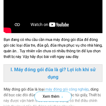
Bạn đang có nhu cầu cần mua máy đóng gói đũa để đóng
gói các loại đũa tre, đũa gỗ, đũa nhựa phục vụ cho nhà hàng,
quán ăn… Tuy nhiên vẫn chưa có nhiều thông tin để lựa chọn
thiết bị này. Vậy hãy đọc bài viết ngay sau đây.
I. Máy đóng gói đũa là gì? Lợi ích khi sử
dụng
Máy đóng gói đũa là loại
máy đóng gói công nghiệp
, dùng
để bọc các đôi đũa vào trong túi nilon hoặc túi giấy, Thiết bị
Xem thêm
này được vận hành theo cơ chế tự động, có thể điều chỉnh