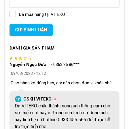
lỗi trên bao bì là thủng hoặc rách.
Đã mua hàng tại VITEKO
GỬI BÌNH LUẬN
ĐÁNH GIÁ SẢN PHẨM:
Nguyễn Ngọc Đức
-
0363.86.86***
09/03/2023 - 12:12
Giao hàng ko đúng hẹn, cty nên chọn đơn vị khác nhé.
CSKH VITEKO
QTV
Dạ VITEKO chân thành mong anh thông cảm cho
sự thiếu sót này ạ. Trong quá trình sử dụng anh
hãy liên hệ số hotline 0933 455 566 để được hỗ
trợ trực tiếp nhé.