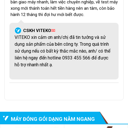
bàn giao máy nhanh, làm việc chuyên nghiệp, về test máy
xong mới thánh toán hết tiền hàng nên an tâm, còn bảo
hành 12 tháng thì đợi hư mới biết được.
CSKH VITEKO
QTV
VITEKO xin cảm ơn anh/chị đã tin tưởng và sử
dụng sản phẩm của bên công ty. Trong quá trình
sử dụng nếu có bất kỳ thắc mắc nào, anh/ có thể
liên hệ ngay đến hotline 0933 455 566 để được
hỗ trợ nhanh nhất ạ.
Thiết bị này được trang bị tích hợp các thiết bị khác
kèm theo mà không cần tháo lắp phức tạp, có bộ phận
đóng gói và gia công giúp in logo và các thông tin lên
trên các túi giấy bao đũa.
III. Cấu tạo và nguyên lý hoạt động của máy
đóng gói đũa
MÁY ĐÓNG GÓI DẠNG NẰM NGANG
1. Cấu tạo của máy