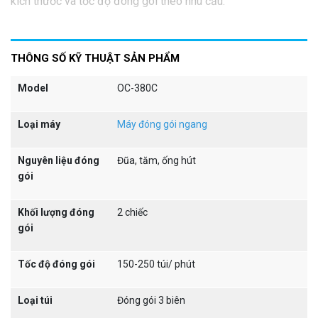
kích thước và tốc độ đóng gói theo nhu cầu.
THÔNG SỐ KỸ THUẬT SẢN PHẨM
Model
OC-380C
Loại máy
Máy đóng gói ngang
Nguyên liệu đóng
Đũa, tăm, ống hút
gói
Khối lượng đóng
2 chiếc
gói
Tốc độ đóng gói
150-250 túi/ phút
Thiết bị này được là sự lựa chọn hợp lý đối với các doanh
nghiệp sản xuất đũa, vì những lợi ích sau:
Loại túi
Đóng gói 3 biên
Khả năng đóng gói đũa vượt trội so với đóng gói đũa