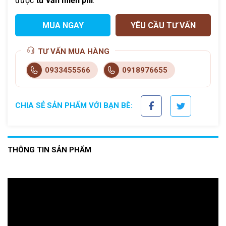
được
tư vấn miễn phí
.
MUA NGAY
YÊU CẦU TƯ VẤN
TƯ VẤN MUA HÀNG
0933455566
0918976655
CHIA SẺ SẢN PHẨM VỚI BẠN BÈ:
THÔNG TIN SẢN PHẨM